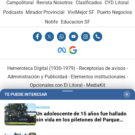
Campolitoral
Revista Nosotros
Clasificados
CYD Litoral
Podcasts
Mirador Provincial
VivíMejor SF
Puerto Negocios
Notife
Educacion SF
Hemeroteca Digital (1930-1979)
-
Receptorías de avisos
-
Administración y Publicidad
-
Elementos institucionales
-
Opcionales con El Litoral
-
MediaKit
TE PUEDE INTERESAR
✕
El Litoral es miembro de:
SUCESOS
Un adolescente de 15 años fue hallado
sin vida en los piletones del Parque
Garay