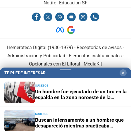
Notife
Educacion SF
Hemeroteca Digital (1930-1979)
-
Receptorías de avisos
-
Administración y Publicidad
-
Elementos institucionales
-
Opcionales con El Litoral
-
MediaKit
TE PUEDE INTERESAR
✕
El Litoral es miembro de:
SUCESOS
Un hombre fue ejecutado de un tiro en la
espalda en la zona noroeste de la
ciudad
SUCESOS
En Asociación con:
Buscan intensamente a un hombre que
desapareció mientras practicaba