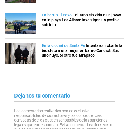
En barrio El Pozo
Hallaron sin vida a un joven
en la playa Los Alisos: investigan un posible
suicidio
En la ciudad de Santa Fe
Intentaron robarle la
bicicleta a una mujer en barrio Candioti Sur:
uno huyó, el otro fue atrapado
Dejanos tu comentario
Los comentarios realizados son de exclusiva
responsabilidad de sus autores y las consecuencias
derivadas de ellos pueden ser pasibles de las sanciones
legales que correspondan. Evitar comentarios ofensivos o