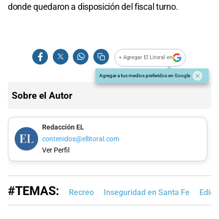
donde quedaron a disposición del fiscal turno.
+ Agregar El Litoral en
Agregar a tus medios preferidos en Google
Sobre el Autor
Redacción EL
contenidos@ellitoral.com
Ver Perfil
#TEMAS:
Recreo
Inseguridad en Santa Fe
Edici