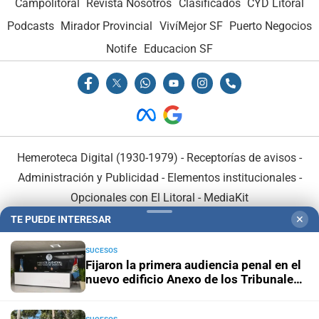
Campolitoral
Revista Nosotros
Clasificados
CYD Litoral
Podcasts
Mirador Provincial
VivíMejor SF
Puerto Negocios
Notife
Educacion SF
Hemeroteca Digital (1930-1979)
-
Receptorías de avisos
-
Administración y Publicidad
-
Elementos institucionales
-
Opcionales con El Litoral
-
MediaKit
TE PUEDE INTERESAR
✕
El Litoral es miembro de:
SUCESOS
Fijaron la primera audiencia penal en el
nuevo edificio Anexo de los Tribunales
de Santa Fe