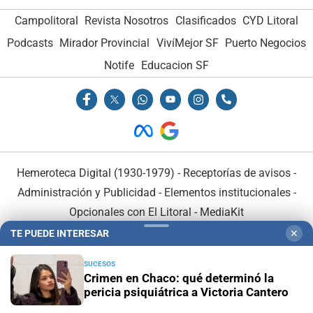
Campolitoral
Revista Nosotros
Clasificados
CYD Litoral
Podcasts
Mirador Provincial
VivíMejor SF
Puerto Negocios
Notife
Educacion SF
Hemeroteca Digital (1930-1979)
-
Receptorías de avisos
-
Administración y Publicidad
-
Elementos institucionales
-
Opcionales con El Litoral
-
MediaKit
TE PUEDE INTERESAR
✕
El Litoral es miembro de:
SUCESOS
Crimen en Chaco: qué determinó la
pericia psiquiátrica a Victoria Cantero