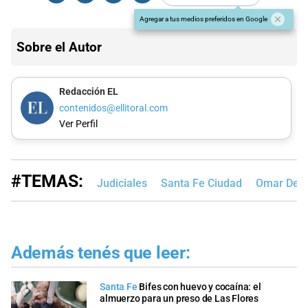
Agregar a tus medios preferidos en Google
Sobre el Autor
Redacción EL
contenidos@ellitoral.com
Ver Perfil
#TEMAS:
Judiciales
Santa Fe Ciudad
Omar De 
Además tenés que leer:
Santa Fe
Bifes con huevo y cocaína: el
almuerzo para un preso de Las Flores