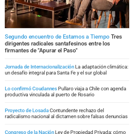
Segundo encuentro de Estamos a Tiempo
Tres
dirigentes radicales santafesinos entre los
firmantes de "Apurar el Paso"
Jornada de Internacionalización
La adaptación climática:
un desafío integral para Santa Fe y el sur global
Lo confirmó Coudannes
Pullaro viaja a Chile con agenda
productiva vinculada al puerto de Rosario
Proyecto de Losada
Contundente rechazo del
radicalismo nacional al dictamen sobre falsas denuncias
Congreso de la Nación
Ley de Propiedad Privada: cómo