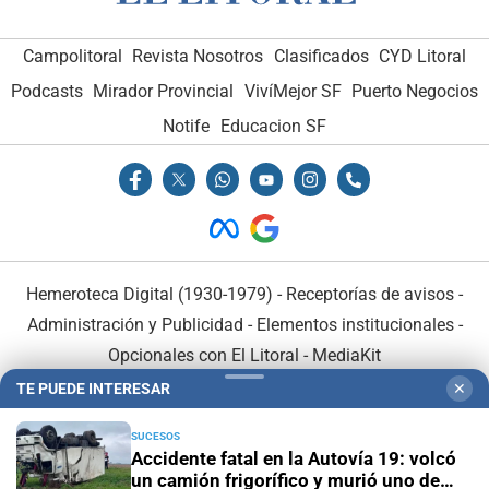
Campolitoral
Revista Nosotros
Clasificados
CYD Litoral
Podcasts
Mirador Provincial
VivíMejor SF
Puerto Negocios
Notife
Educacion SF
Hemeroteca Digital (1930-1979)
-
Receptorías de avisos
-
Administración y Publicidad
-
Elementos institucionales
-
Opcionales con El Litoral
-
MediaKit
TE PUEDE INTERESAR
✕
El Litoral es miembro de:
SUCESOS
Accidente fatal en la Autovía 19: volcó
un camión frigorífico y murió uno de