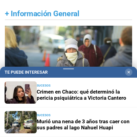
+
Información General
TE PUEDE INTERESAR
✕
SUCESOS
Crimen en Chaco: qué determinó la
pericia psiquiátrica a Victoria Cantero
SUCESOS
Pronóstico nacional
Frío extremo: 13 provincias
Murió una nena de 3 años tras caer con
están bajo alerta amarilla por temperaturas bajas
sus padres al lago Nahuel Huapi