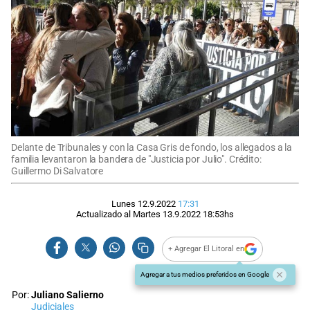
Delante de Tribunales y con la Casa Gris de fondo, los allegados a la
familia levantaron la bandera de "Justicia por Julio". Crédito:
Guillermo Di Salvatore
Lunes 12.9.2022
17:31
Actualizado al
Martes 13.9.2022
18:53
hs
+ Agregar El Litoral en
Agregar a tus medios preferidos en Google
Por:
Juliano Salierno
Judiciales