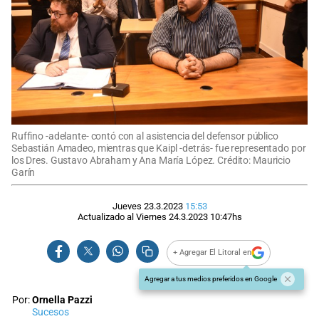
Ruffino -adelante- contó con al asistencia del defensor público
Sebastián Amadeo, mientras que Kaipl -detrás- fue representado por
los Dres. Gustavo Abraham y Ana María López. Crédito: Mauricio
Garín
Jueves 23.3.2023
15:53
Actualizado al
Viernes 24.3.2023
10:47
hs
+ Agregar El Litoral en
Agregar a tus medios preferidos en Google
Por:
Ornella Pazzi
Sucesos