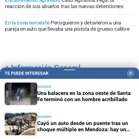
Encubrimiento agravado
Caso Agostina Vega: la
reacción de sus abuelos tras las nuevas detenciones
En la zona noroeste
Persiguieron y detuvieron a una
pareja en auto que llevaba una pistola de grueso calibre
+
Información General
TE PUEDE INTERESAR
✕
SUCESOS
Una balacera en la zona oeste de Santa
Fe terminó con un hombre acribillado
SUCESOS
Cayó un auto desde un puente tras un
choque múltiple en Mendoza: hay un
muerto y varios heridos