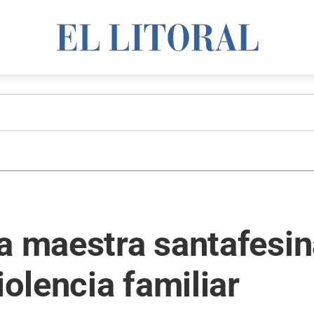
na maestra santafesi
iolencia familiar