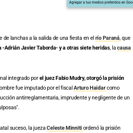
Agregar a tus medios preferidos en Goo
de lanchas a la salida de una fiesta en el
río Paraná
, que
-Adrián Javier Taborda- y a otras siete heridas
, la
causa
unal integrado por
el juez Fabio Mudry, otorgó la prisión
 hombre fue imputado por el fiscal
Arturo Haidar
como
ducción antirreglamentaria, imprudente y negligente de un
ulposas".
fatal suceso, la jueza
Celeste Minniti
ordenó la prisión