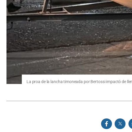
La proa de la lancha timoneada por Bertossi impactó de ll