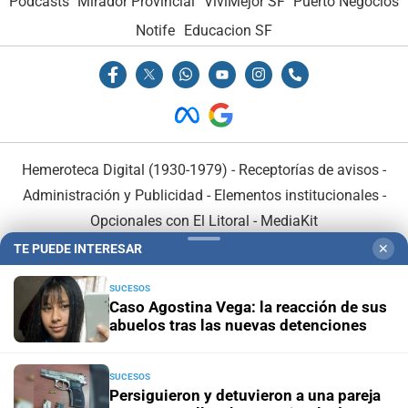
Podcasts
Mirador Provincial
VivíMejor SF
Puerto Negocios
Notife
Educacion SF
Hemeroteca Digital (1930-1979)
-
Receptorías de avisos
-
Administración y Publicidad
-
Elementos institucionales
-
Opcionales con El Litoral
-
MediaKit
TE PUEDE INTERESAR
✕
El Litoral es miembro de:
SUCESOS
Caso Agostina Vega: la reacción de sus
abuelos tras las nuevas detenciones
SUCESOS
En Asociación con:
Persiguieron y detuvieron a una pareja