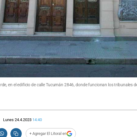
 tarde, en el edificio de calle Tucumán 2846, donde funcionan los tribunales d
Lunes 24.4.2023
14:40
+ Agregar El Litoral en