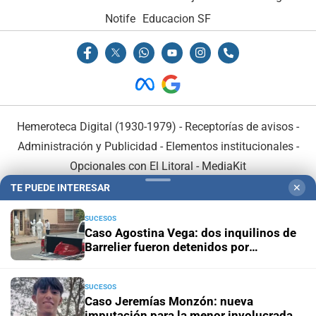
Notife
Educacion SF
Hemeroteca Digital (1930-1979)
-
Receptorías de avisos
-
Administración y Publicidad
-
Elementos institucionales
-
Opcionales con El Litoral
-
MediaKit
TE PUEDE INTERESAR
✕
El Litoral es miembro de:
SUCESOS
Caso Agostina Vega: dos inquilinos de
Barrelier fueron detenidos por
encubrimiento agravado
SUCESOS
En Asociación con:
Caso Jeremías Monzón: nueva
imputación para la menor involucrada