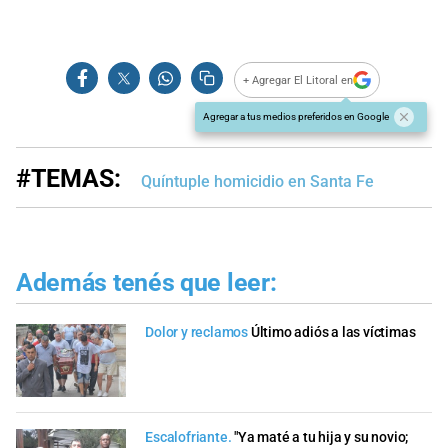
+ Agregar El Litoral en
Agregar a tus medios preferidos en Google
#TEMAS:
Quíntuple homicidio en Santa Fe
Además tenés que leer:
Dolor y reclamos
Último adiós a las víctimas
Escalofriante.
"Ya maté a tu hija y su novio;