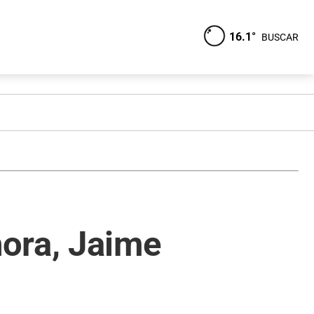
16.1°
BUSCAR
ora, Jaime