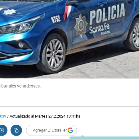
tribunales venadenses.
3:39
/
Actualizado al
Martes 27.2.2024
13:41
hs
+ Agregar El Litoral en