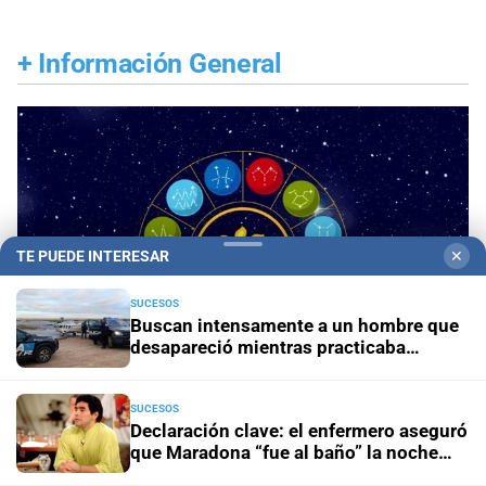
+
Información General
TE PUEDE INTERESAR
✕
SUCESOS
Buscan intensamente a un hombre que
desapareció mientras practicaba
kitesurf en Paraje El Chaquito
SUCESOS
Declaración clave: el enfermero aseguró
Panorama astrológico
Horóscopo de hoy 7 de
que Maradona “fue al baño” la noche
agosto de 2026
anterior a su muerte