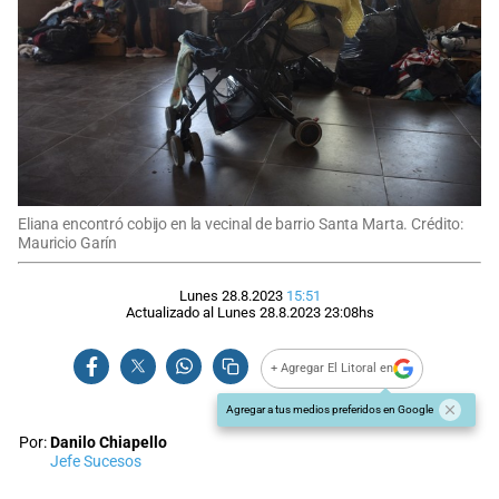
Eliana encontró cobijo en la vecinal de barrio Santa Marta. Crédito:
Mauricio Garín
Lunes 28.8.2023
15:51
Actualizado al
Lunes 28.8.2023
23:08
hs
+ Agregar El Litoral en
Agregar a tus medios preferidos en Google
Por:
Danilo Chiapello
Jefe Sucesos