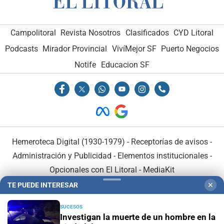
Campolitoral
Revista Nosotros
Clasificados
CYD Litoral
Podcasts
Mirador Provincial
VivíMejor SF
Puerto Negocios
Notife
Educacion SF
Hemeroteca Digital (1930-1979)
-
Receptorías de avisos
-
Administración y Publicidad
-
Elementos institucionales
-
Opcionales con El Litoral
-
MediaKit
TE PUEDE INTERESAR
✕
El Litoral es miembro de:
SUCESOS
Investigan la muerte de un hombre en la