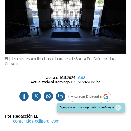
El juicio se desarrolló el los tribunales de Santa Fe. Créditos: Luis
Cetraro
Jueves 16.5.2024
16:03
Actualizado al
Domingo 19.5.2024
23:29
hs
+ Agregar El Litoral en
Agregar a tus medios preferidos en Google
Por:
Redacción EL
contenidos@ellitoral.com