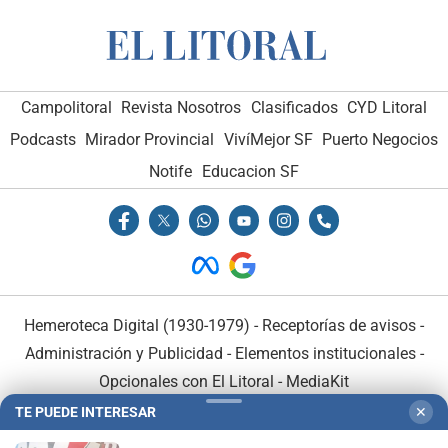
Campolitoral
Revista Nosotros
Clasificados
CYD Litoral
Podcasts
Mirador Provincial
VivíMejor SF
Puerto Negocios
Notife
Educacion SF
Hemeroteca Digital (1930-1979)
-
Receptorías de avisos
-
Administración y Publicidad
-
Elementos institucionales
-
Opcionales con El Litoral
-
MediaKit
TE PUEDE INTERESAR
✕
El Litoral es miembro de: