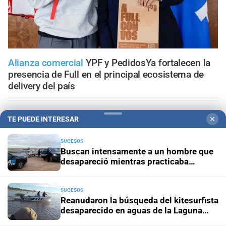
Alianza comercial
YPF y PedidosYa fortalecen la
presencia de Full en el principal ecosistema de
delivery del país
Propiedad privada y derechos
Fiscalías ambientales
TE PUEDE INTERESAR
✕
cuestionan la reforma por su posible regresión en
materia ambiental
SUCESOS
Buscan intensamente a un hombre que
El diario cumple 108 años
10 hechos que marcaron la
desapareció mientras practicaba
historia de Santa Fe, vistos desde la óptica de El Litoral
kitesurf en Paraje El Chaquito
SUCESOS
Trabajo, fe y esperanza
¿Qué se le pide a San Cayetano?
Reanudaron la búsqueda del kitesurfista
La celebración del 7 de agosto que vuelve a reunir a miles
desaparecido en aguas de la Laguna
de fieles
Setúbal