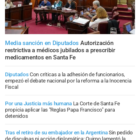
Media sanción en Diputados
Autorización
restrictiva a médicos jubilados a prescribir
medicamentos en Santa Fe
Diputados
Con críticas a la adhesión de funcionarios,
empezó el debate nacional por la reforma a la Inocencia
Fiscal
Por una Justicia más humana
La Corte de Santa Fe
propicia aplicar las "Reglas Papa Francisco" para
detenidos
Tras el retiro de su embajador en la Argentina
Sin pedido
de disculpas ni acción diplomática: Quirno lamentó la