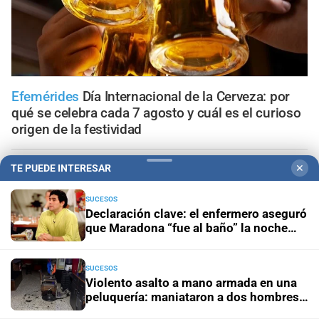
Efemérides
Día Internacional de la Cerveza: por
qué se celebra cada 7 agosto y cuál es el curioso
origen de la festividad
Horóscopo del día
Horóscopo de hoy para Piscis: 07 de
TE PUEDE INTERESAR
✕
agosto de 2026
SUCESOS
Declaración clave: el enfermero aseguró
Horóscopo del día
Horóscopo de hoy para Acuario: 07
que Maradona “fue al baño” la noche
de agosto de 2026
anterior a su muerte
SUCESOS
Horóscopo del día
Horóscopo de hoy para Capricornio:
Violento asalto a mano armada en una
07 de agosto de 2026
peluquería: maniataron a dos hombres y
robaron todo