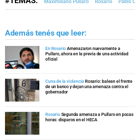
#TEMAS:
Maximiliano Pullaro
Rosario
Pablo Co
Además tenés que leer:
En Rosario
Amenazaron nuevamente a
Pullaro, ahora en la previa de una actividad
oficial
Cuna de la violencia
Rosario: balea n el frente
de un banco y dejan una amenaza contra el
gobernador
Rosario
Segunda amenaza a Pullaro en pocas
horas: disparos en el HECA