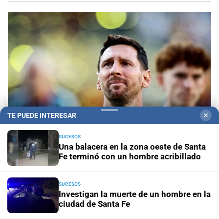
TE PUEDE INTERESAR
✕
SUCESOS
Una balacera en la zona oeste de Santa
Fe terminó con un hombre acribillado
Despedida en Rosario
Lionel Messi llega a
Rosario para despedir a su padre, Jorge Messi
SUCESOS
Investigan la muerte de un hombre en la
Este viernes
Frente al costo de vivir en Rosario, la UNR
ciudad de Santa Fe
pone en marcha una planta pública de alimentos