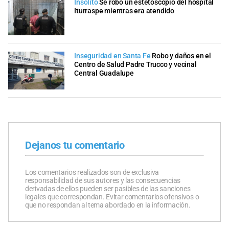
Insólito
Se robó un estetoscopio del hospital
Iturraspe mientras era atendido
Inseguridad en Santa Fe
Robo y daños en el
Centro de Salud Padre Trucco y vecinal
Central Guadalupe
Dejanos tu comentario
Los comentarios realizados son de exclusiva
responsabilidad de sus autores y las consecuencias
derivadas de ellos pueden ser pasibles de las sanciones
legales que correspondan. Evitar comentarios ofensivos o
que no respondan al tema abordado en la información.