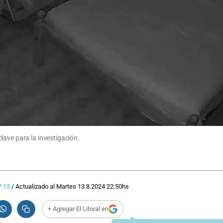
lave para la investigación.
7:13
/
Actualizado al
Martes 13.8.2024
22:50
hs
+ Agregar El Litoral en