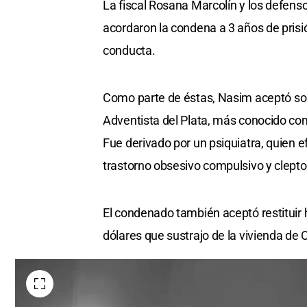
La fiscal Rosana Marcolín y los defens
of
0
acordaron la condena a 3 años de prisi
seconds
Volume
0%
conducta.
Como parte de éstas, Nasim aceptó som
Adventista del Plata, más conocido com
Fue derivado por un psiquiatra, quien e
trastorno obsesivo compulsivo y clept
El condenado también aceptó restituir h
dólares que sustrajo de la vivienda de 