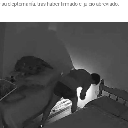
r su cleptomanía, tras haber firmado el juicio abreviado.