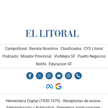
Campolitoral
Revista Nosotros
Clasificados
CYD Litoral
Podcasts
Mirador Provincial
VivíMejor SF
Puerto Negocios
Notife
Educacion SF
Hemeroteca Digital (1930-1979)
-
Receptorías de avisos
-
Administración y Publicidad
-
Elementos institucionales
-