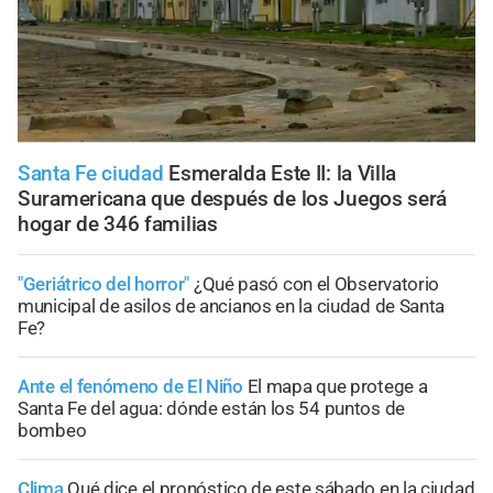
Santa Fe ciudad
Esmeralda Este II: la Villa
Suramericana que después de los Juegos será
hogar de 346 familias
"Geriátrico del horror"
¿Qué pasó con el Observatorio
municipal de asilos de ancianos en la ciudad de Santa
Fe?
Ante el fenómeno de El Niño
El mapa que protege a
Santa Fe del agua: dónde están los 54 puntos de
bombeo
Clima
Qué dice el pronóstico de este sábado en la ciudad