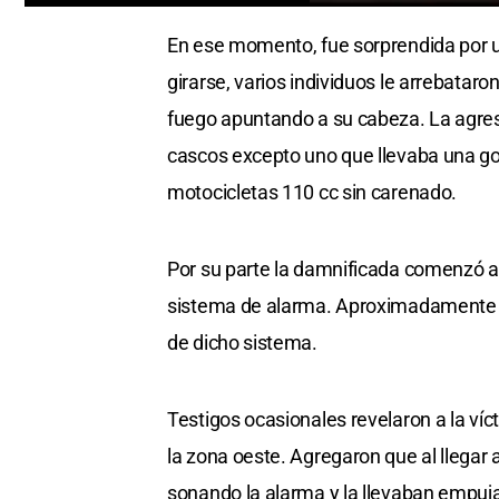
0
seconds
En ese momento, fue sorprendida por un
of
0
girarse, varios individuos le arrebatar
seconds
Volume
0%
fuego apuntando a su cabeza. La agresi
cascos excepto uno que llevaba una gor
motocicletas 110 cc sin carenado.
Por su parte la damnificada comenzó a 
sistema de alarma. Aproximadamente a 
de dicho sistema.
Testigos ocasionales revelaron a la víc
la zona oeste. Agregaron que al llegar 
sonando la alarma y la llevaban empuj