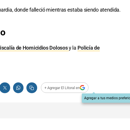
uardia, donde falleció mientras estaba siendo atendida.
so
iscalía de Homicidios Dolosos
y la
Policía de
+ Agregar El Litoral en
Agregar a tus medios preferi