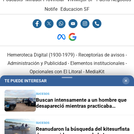
Notife
Educacion SF
Hemeroteca Digital (1930-1979)
-
Receptorías de avisos
-
Administración y Publicidad
-
Elementos institucionales
-
Opcionales con El Litoral
-
MediaKit
TE PUEDE INTERESAR
✕
El Litoral es miembro de:
SUCESOS
Buscan intensamente a un hombre que
desapareció mientras practicaba
kitesurf en Paraje El Chaquito
SUCESOS
En Asociación con:
Reanudaron la búsqueda del kitesurfista