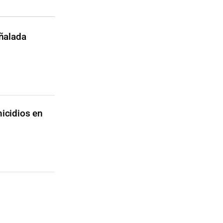
uñalada
micidios en