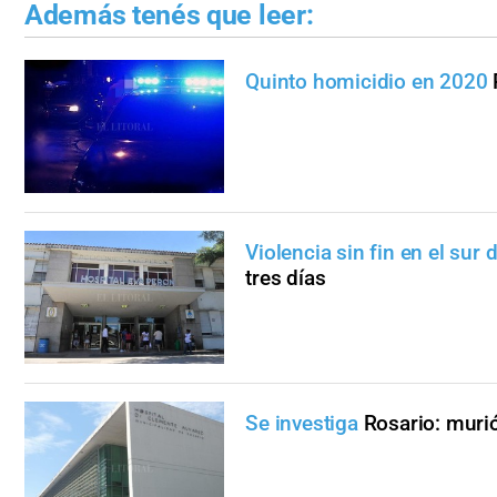
Además tenés que leer:
Quinto homicidio en 2020
Violencia sin fin en el sur 
tres días
Se investiga
Rosario: muri