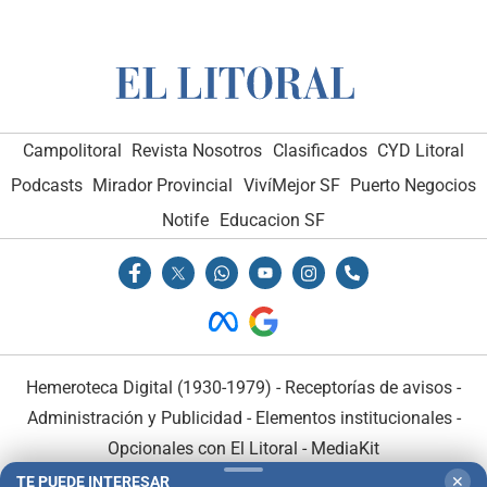
Campolitoral
Revista Nosotros
Clasificados
CYD Litoral
Podcasts
Mirador Provincial
VivíMejor SF
Puerto Negocios
Notife
Educacion SF
Hemeroteca Digital (1930-1979)
-
Receptorías de avisos
-
Administración y Publicidad
-
Elementos institucionales
-
Opcionales con El Litoral
-
MediaKit
TE PUEDE INTERESAR
✕