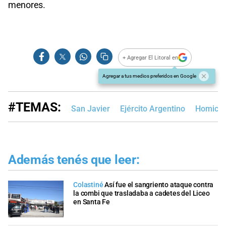
menores.
+ Agregar El Litoral en
Agregar a tus medios preferidos en Google
#TEMAS:
San Javier
Ejército Argentino
Homicid
Además tenés que leer:
Colastiné
Así fue el sangriento ataque contra
la combi que trasladaba a cadetes del Liceo
en Santa Fe