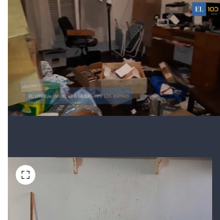
Ni bien uno ingresa a la amplia cocina (lugar donde
estaba el infortunado matrimonio) advierte una
importante cantidad de manchas, de tono morado o
granate, en una de las paredes laterales.
Estas salpicaduras comienzan a nivel del zócalo y se
desplazan un metro hacia arriba, alcanzando incluso
la base de un repisa.