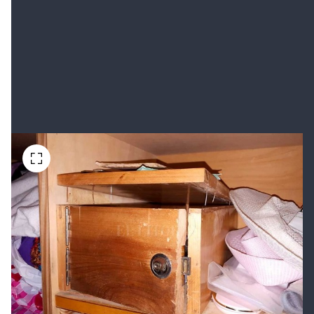
Dentro de un placard hay un pequeño “secreter” cuya
estructura ha sido violentada de manera notable. El
techo de ese “secreter” fue “palanqueado” hacia arriba
hasta dejar sus clavos a la vista y hacer “saltar” su
cerradura.