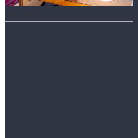
Danilo Chiapello.
En igual sintonía se observa otra habitación, la que
funcionaba como oficina o escritorio del dueño de
casa. Allí también los roperos lucen semivacíos, entre
cajones, sillas y carpetas tiradas por el suelo, junto a
otras pertenencias.
Fuentes confiables dejaron trascender que los
pesquisas habrían secuestrado desde estos
ambientes otras dos cajas de seguridad.