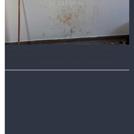
Danilo Chiapello. Las manchas en la pared y el recorrido de los
fluidos corporales en el piso de la cocina, plantean otros
enigmas al caso
La impresión es que esas manchas son de sangre;
parecer que fue compartido con allegados a las
víctimas, que también observaron con suma atención
la escena.