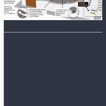
Infografía El Litoral - Alejandro Moulins.
Un detalle inquietante
El dormitorio matrimonial luce en completo desorden.
Y es en este ambiente donde se advirtió el detalle más
inquietante.