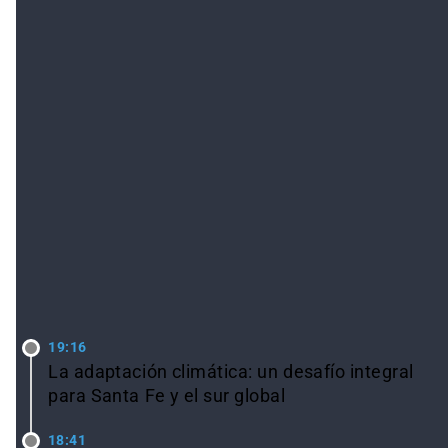
LO ÚLTIMO
19:16
La adaptación climática: un desafío integral
para Santa Fe y el sur global
18:41