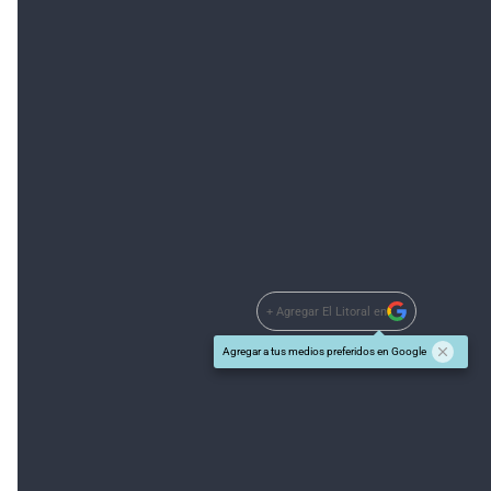
Rafael le confesó al sacerdote sentir una gran
angustia. El motivo de su pesar era que se había dado
cuenta de que personas ajenas a su familia habían
descubierto el lugar donde él guardaba una
importante suma de dinero en dólares, la que habría
estado destinada para una operación inmobiliaria.
+ Agregar El Litoral en
Agregar a tus medios preferidos en Google
Sobre el Autor
Danilo Chiapello