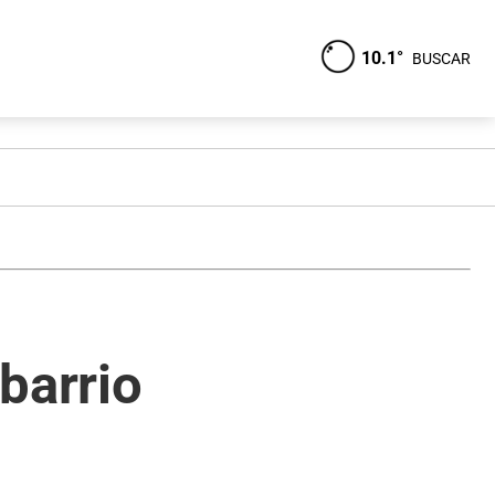
10.1°
BUSCAR
barrio