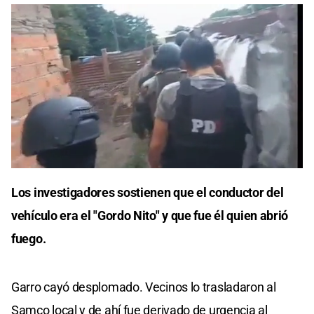
Cargando anuncio
0
seconds
Los investigadores sostienen que el conductor del
of
0
vehículo era el "Gordo Nito" y que fue él quien abrió
seconds
fuego.
Garro cayó desplomado. Vecinos lo trasladaron al
Samco local y de ahí fue derivado de urgencia al