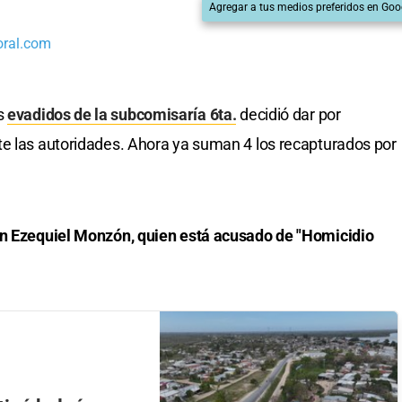
Agregar a tus medios preferidos en Goo
oral.com
os
evadidos de la subcomisaría 6ta.
decidió dar por
te las autoridades. Ahora ya suman 4 los recapturados por
án Ezequiel Monzón, quien está acusado de "Homicidio