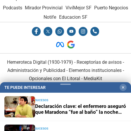
Podcasts
Mirador Provincial
VivíMejor SF
Puerto Negocios
Notife
Educacion SF
Hemeroteca Digital (1930-1979)
-
Receptorías de avisos
-
Administración y Publicidad
-
Elementos institucionales
-
Opcionales con El Litoral
-
MediaKit
TE PUEDE INTERESAR
✕
El Litoral es miembro de:
SUCESOS
Declaración clave: el enfermero aseguró
que Maradona “fue al baño” la noche
anterior a su muerte
SUCESOS