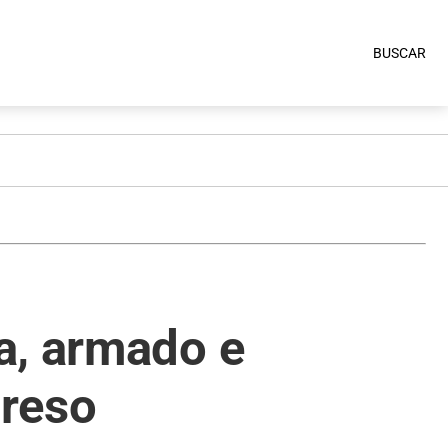
BUSCAR
a, armado e
preso