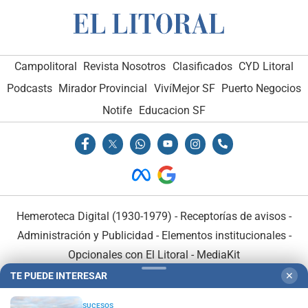
Campolitoral
Revista Nosotros
Clasificados
CYD Litoral
Podcasts
Mirador Provincial
VivíMejor SF
Puerto Negocios
Notife
Educacion SF
Hemeroteca Digital (1930-1979)
-
Receptorías de avisos
-
Administración y Publicidad
-
Elementos institucionales
-
Opcionales con El Litoral
-
MediaKit
TE PUEDE INTERESAR
✕
El Litoral es miembro de:
SUCESOS