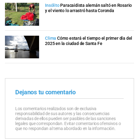
Insólito
Paracaidista alemán saltó en Rosario
y el viento lo arrastró hasta Coronda
Clima
Cómo estará el tiempo el primer día del
2025 en la ciudad de Santa Fe
Dejanos tu comentario
Los comentarios realizados son de exclusiva
responsabilidad de sus autores y las consecuencias
derivadas de ellos pueden ser pasibles de las sanciones
legales que correspondan. Evitar comentarios ofensivos o
que no respondan al tema abordado en la información.