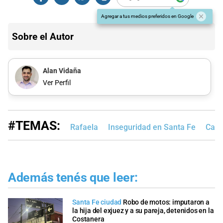
Agregar a tus medios preferidos en Google
Sobre el Autor
Alan Vidaña
Ver Perfil
#TEMAS:
Rafaela
Inseguridad en Santa Fe
Case
Además tenés que leer:
Santa Fe ciudad
Robo de motos: imputaron a
la hija del exjuez y a su pareja, detenidos en la
Costanera