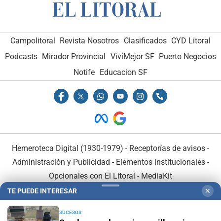
Campolitoral
Revista Nosotros
Clasificados
CYD Litoral
Podcasts
Mirador Provincial
VivíMejor SF
Puerto Negocios
Notife
Educacion SF
Hemeroteca Digital (1930-1979)
-
Receptorías de avisos
-
Administración y Publicidad
-
Elementos institucionales
-
Opcionales con El Litoral
-
MediaKit
TE PUEDE INTERESAR
✕
El Litoral es miembro de:
SUCESOS