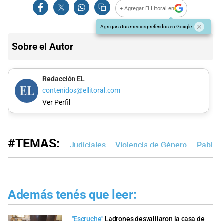
+ Agregar El Litoral en
Agregar a tus medios preferidos en Google
Sobre el Autor
Redacción EL
contenidos@ellitoral.com
Ver Perfil
#TEMAS:
Judiciales
Violencia de Género
Pablo 
Además tenés que leer:
"Escruche"
Ladrones desvalijaron la casa de