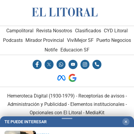
Campolitoral
Revista Nosotros
Clasificados
CYD Litoral
Podcasts
Mirador Provincial
VivíMejor SF
Puerto Negocios
Notife
Educacion SF
Hemeroteca Digital (1930-1979)
-
Receptorías de avisos
-
Administración y Publicidad
-
Elementos institucionales
-
Opcionales con El Litoral
-
MediaKit
TE PUEDE INTERESAR
✕
El Litoral es miembro de: