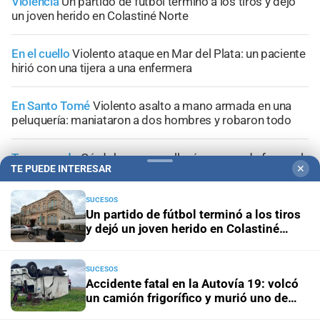
Violencia
Un partido de fútbol terminó a los tiros y dejó
un joven herido en Colastiné Norte
En el cuello
Violento ataque en Mar del Plata: un paciente
hirió con una tijera a una enfermera
En Santo Tomé
Violento asalto a mano armada en una
peluquería: maniataron a dos hombres y robaron todo
Tercer grado
Córdoba: un nene llevó un arma de fuego al
TE PUEDE INTERESAR
✕
colegio y activaron un operativo de seguridad
SUCESOS
Un partido de fútbol terminó a los tiros
y dejó un joven herido en Colastiné
Norte
+
Información General
SUCESOS
Accidente fatal en la Autovía 19: volcó
un camión frigorífico y murió uno de
sus ocupantes