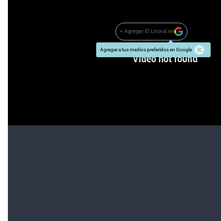
+ Agregar El Litoral en
Agregar a tus medios preferidos en Google
#TEMAS:
Quíntuple homicidio en Santa Fe
Además tenés que leer:
Facundo Solís quedó alojado en la cárcel de
Piñero
Ayuda oficial para las familias de las
víctimas del quíntuple femicidio
Quíntuple homicidio en Santa Fe
Luis Solis:
"No sé como seguir"