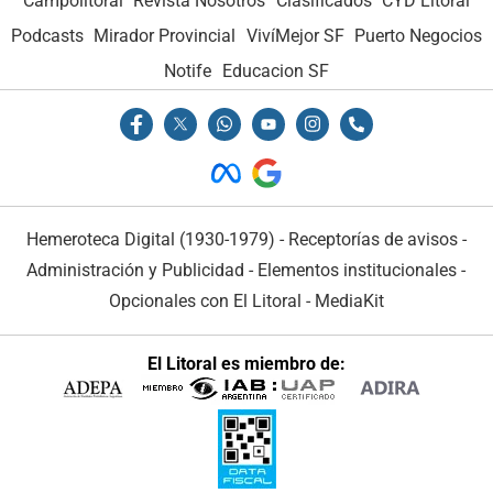
Campolitoral
Revista Nosotros
Clasificados
CYD Litoral
Podcasts
Mirador Provincial
VivíMejor SF
Puerto Negocios
Notife
Educacion SF
Hemeroteca Digital (1930-1979)
-
Receptorías de avisos
-
Administración y Publicidad
-
Elementos institucionales
-
Opcionales con El Litoral
-
MediaKit
El Litoral es miembro de: