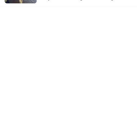
Setúbal
SUCESOS
Buscan identificar a los autores de las
amenazas contra un médico, un abogado
y un periodista
SUCESOS
Caso Agostina Vega: dos inquilinos de
Barrelier fueron detenidos por
encubrimiento agravado
SUCESOS
Caso Jeremías Monzón: nueva
imputación para la menor involucrada en
el crimen