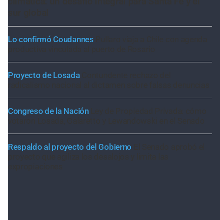
climática: un desafío integral para Santa Fe y el
sur global
Lo confirmó Coudannes
Pullaro viaja a Chile con agenda
productiva vinculada al puerto de Rosario
Proyecto de Losada
Contundente rechazo del
radicalismo nacional al dictamen sobre falsas denuncias
Congreso de la Nación
Ley de Propiedad Privada: cómo
votaron Losada, Galaretto y Lewandowski en el Senado
Respaldo al proyecto del Gobierno
El Senado aprobó el
proyecto que agiliza los desalojos y limita las
expropiaciones