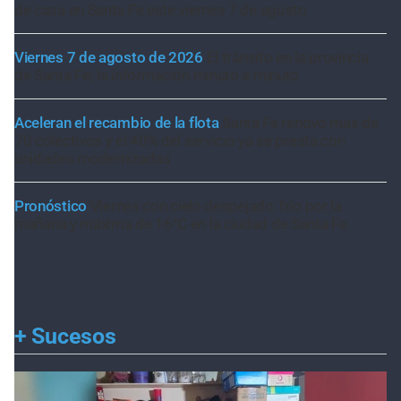
de casa en Santa Fe este viernes 7 de agosto
Viernes 7 de agosto de 2026
El tránsito en la provincia
de Santa Fe; la información minuto a minuto
Aceleran el recambio de la flota
Santa Fe renovó más de
70 colectivos y el 40% del servicio ya se presta con
unidades modernizadas
Pronóstico
Viernes con cielo despejado, frío por la
mañana y máxima de 16°C en la ciudad de Santa Fe
+
Sucesos