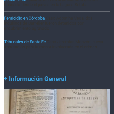
buscado desde el jueves en la Laguna Setúbal
Femicidio en Córdoba
Caso Agostina Vega: dos
inquilinos de Barrelier fueron detenidos por
encubrimiento agravado
Tribunales de Santa Fe
Caso Jeremías Monzón: nueva
imputación para la menor involucrada en el crimen
+
Información General