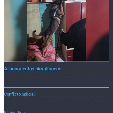
Allanamientos simultáneos
Diez detenidos por un
megaoperativo contra el microtráfico en San
Justo
Conflicto judicial
Buscan identificar a los autores de las
amenazas contra un médico, un abogado y un periodista
El peor final
Hallaron sin vida al kitesurfista que era