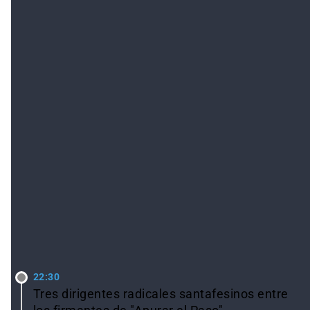
LO ÚLTIMO
22:30
Tres dirigentes radicales santafesinos entre