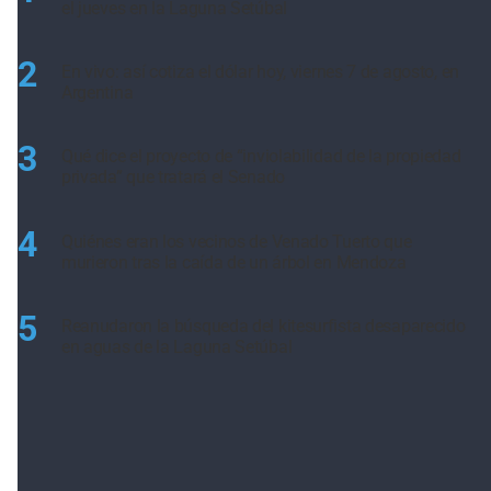
el jueves en la Laguna Setúbal
2
En vivo: así cotiza el dólar hoy, viernes 7 de agosto, en
Argentina
3
Qué dice el proyecto de “inviolabilidad de la propiedad
privada” que tratará el Senado
4
Quiénes eran los vecinos de Venado Tuerto que
murieron tras la caída de un árbol en Mendoza
5
Reanudaron la búsqueda del kitesurfista desaparecido
en aguas de la Laguna Setúbal