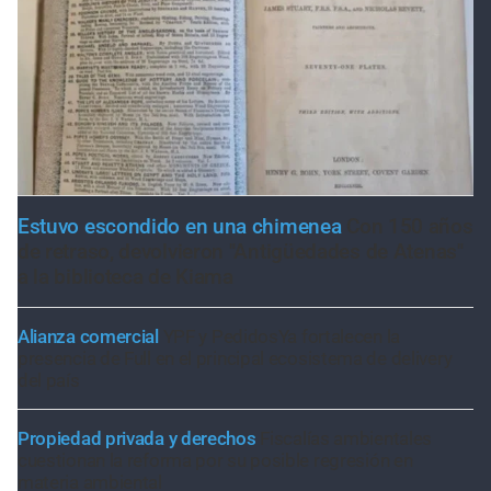
Estuvo escondido en una chimenea
Con 150 años
de retraso, devolvieron "Antigüedades de Atenas"
a la biblioteca de Kiama
Alianza comercial
YPF y PedidosYa fortalecen la
presencia de Full en el principal ecosistema de delivery
del país
Propiedad privada y derechos
Fiscalías ambientales
cuestionan la reforma por su posible regresión en
materia ambiental