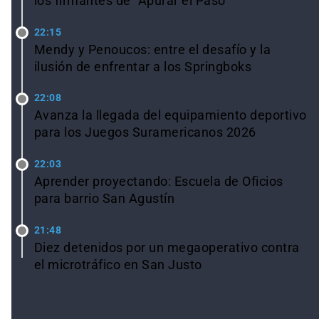
los firmantes de "Apurar el Paso"
22:15
Mendy y Penoucos: entre el desafío y la
ilusión de enfrentar a los Springboks
22:08
Avanza la llegada del equipamiento deportivo
para los Juegos Suramericanos 2026
22:03
Aprender proyectando: Escuela de Oficios
para barrio San Agustín
21:48
Diez detenidos por un megaoperativo contra
el microtráfico en San Justo
Ver todas las noticias