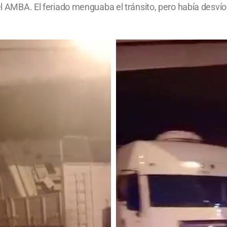
del AMBA. El feriado menguaba el tránsito, pero había desvío