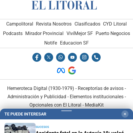
Campolitoral
Revista Nosotros
Clasificados
CYD Litoral
Podcasts
Mirador Provincial
VivíMejor SF
Puerto Negocios
Notife
Educacion SF
Hemeroteca Digital (1930-1979)
-
Receptorías de avisos
-
Administración y Publicidad
-
Elementos institucionales
-
Opcionales con El Litoral
-
MediaKit
TE PUEDE INTERESAR
✕
El Litoral es miembro de:
SUCESOS