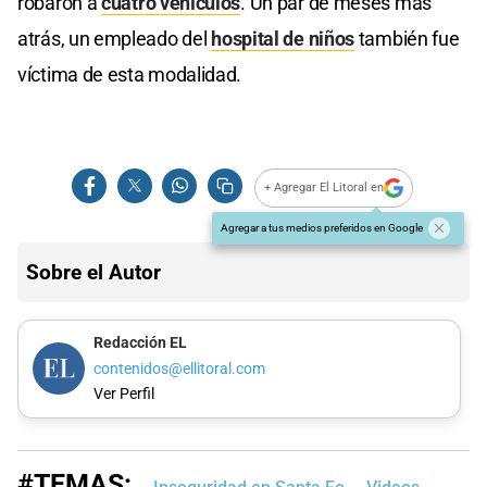
robaron a
cuatro vehículos
. Un par de meses más
atrás, un empleado del
hospital de niños
también fue
víctima de esta modalidad.
+ Agregar El Litoral en
Agregar a tus medios preferidos en Google
Sobre el Autor
Redacción EL
contenidos@ellitoral.com
Ver Perfil
#TEMAS: