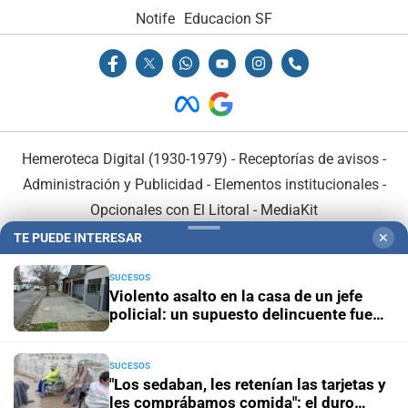
Notife
Educacion SF
Hemeroteca Digital (1930-1979)
-
Receptorías de avisos
-
Administración y Publicidad
-
Elementos institucionales
-
Opcionales con El Litoral
-
MediaKit
TE PUEDE INTERESAR
✕
El Litoral es miembro de:
SUCESOS
Violento asalto en la casa de un jefe
policial: un supuesto delincuente fue
herido de bala
SUCESOS
En Asociación con:
"Los sedaban, les retenían las tarjetas y
les comprábamos comida": el duro