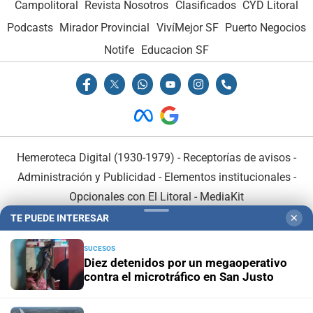
Campolitoral
Revista Nosotros
Clasificados
CYD Litoral
Podcasts
Mirador Provincial
VivíMejor SF
Puerto Negocios
Notife
Educacion SF
Hemeroteca Digital (1930-1979)
-
Receptorías de avisos
-
Administración y Publicidad
-
Elementos institucionales
-
Opcionales con El Litoral
-
MediaKit
TE PUEDE INTERESAR
✕
El Litoral es miembro de:
SUCESOS
Diez detenidos por un megaoperativo
contra el microtráfico en San Justo