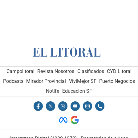
Campolitoral
Campolitoral
Revista Nosotros
Revista Nosotros
Clasificados
Clasificados
CYD Litoral
CYD Litoral
Podcasts
Podcasts
Mirador Provincial
Mirador Provincial
VivíMejor SF
VivíMejor SF
Puerto Negocios
Puerto Negocios
Notife
Notife
Educacion SF
Educacion SF