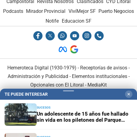
Campolitoral
Revista Nosotros
Clasificados
CYD Litoral
Podcasts
Mirador Provincial
VivíMejor SF
Puerto Negocios
Notife
Educacion SF
Hemeroteca Digital (1930-1979)
-
Receptorías de avisos
-
Administración y Publicidad
-
Elementos institucionales
-
Opcionales con El Litoral
-
MediaKit
TE PUEDE INTERESAR
✕
El Litoral es miembro de:
SUCESOS
Un adolescente de 15 años fue hallado
sin vida en los piletones del Parque
Garay